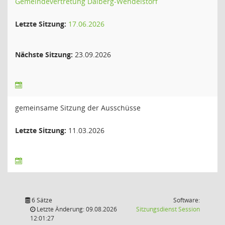
Gemeindevertretung Dalberg-Wendelstorf
Letzte Sitzung:
17.06.2026
Nächste Sitzung:
23.09.2026
gemeinsame Sitzung der Ausschüsse
Letzte Sitzung:
11.03.2026
6 Sätze
Software:
(Wird in
Letzte Änderung: 09.08.2026
Sitzungsdienst
Session
12:01:27