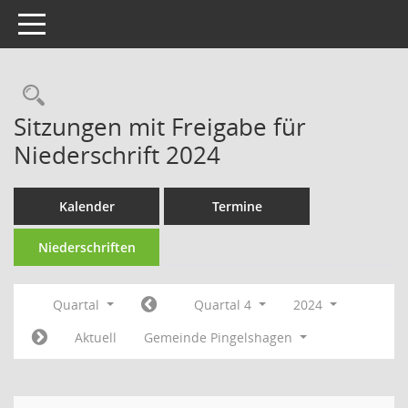
Toggle navigation
Rechercheauswahl
Sitzungen mit Freigabe für
Niederschrift 2024
Kalender
Termine
Niederschriften
Quartal
Quartal 4
2024
Aktuell
Gemeinde Pingelshagen