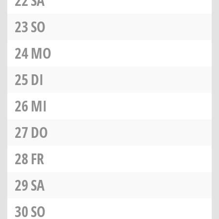
22
SA
23
SO
24
MO
25
DI
26
MI
27
DO
28
FR
29
SA
30
SO