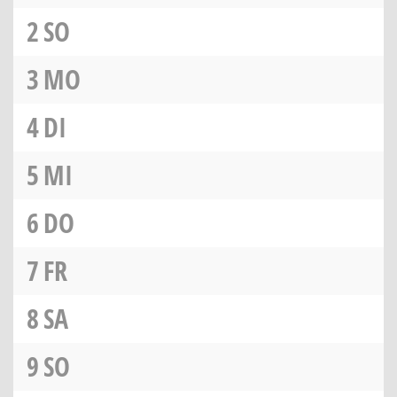
2
SO
3
MO
4
DI
5
MI
6
DO
7
FR
8
SA
9
SO