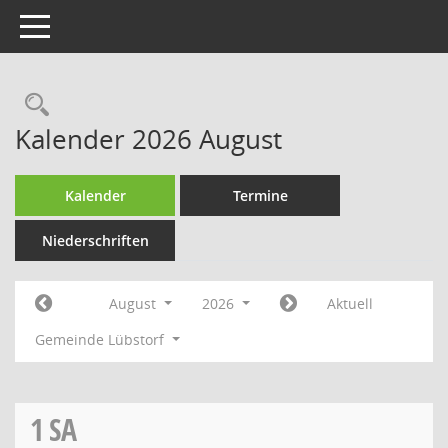
Toggle navigation
Rechercheauswahl
Kalender 2026 August
Kalender
Termine
Niederschriften
August
2026
Aktuell
Gemeinde Lübstorf
1
SA