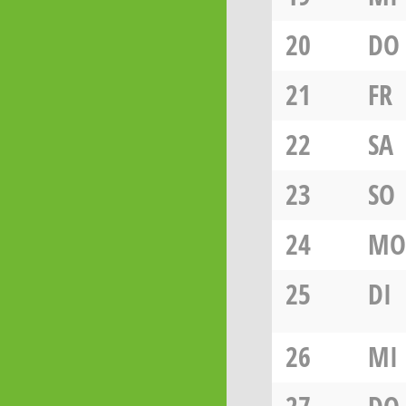
20
DO
21
FR
22
SA
23
SO
24
MO
25
DI
26
MI