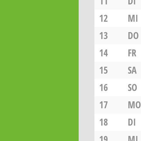
11
DI
12
MI
13
DO
14
FR
15
SA
16
SO
17
MO
18
DI
19
MI