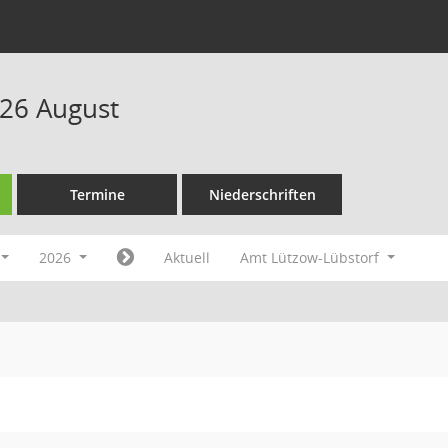
26 August
Termine
Niederschriften
2026
Aktuell
Amt Lützow-Lübstorf