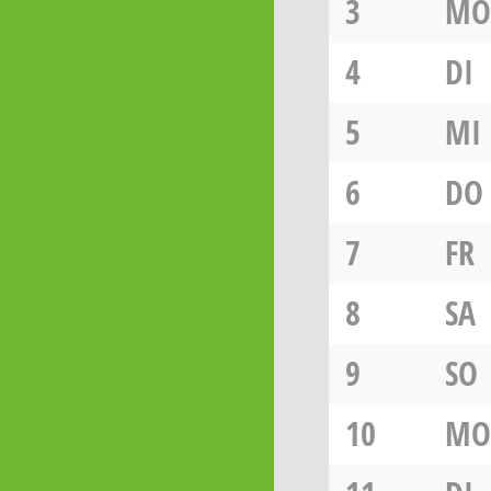
3
MO
4
DI
5
MI
6
DO
7
FR
8
SA
9
SO
10
MO