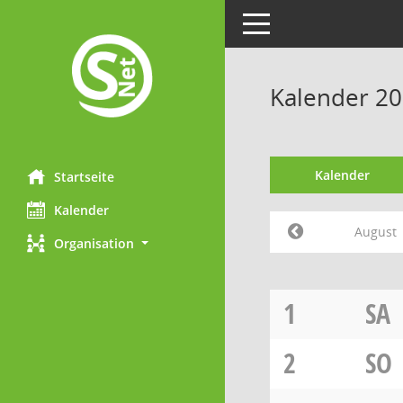
Toggle navigation
Kalender 20
Kalender
Startseite
Kalender
August
Organisation
1
SA
2
SO