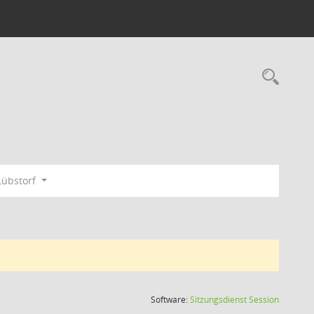
Rec
Lübstorf
(Wird in
Software:
Sitzungsdienst
Session