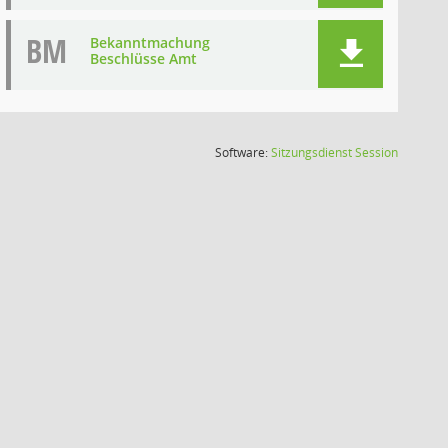
BM
Bekanntmachung
Beschlüsse Amt
(Wird in
Software:
Sitzungsdienst
Session