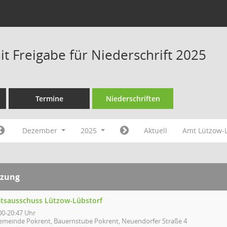
t Freigabe für Niederschrift 2025
Termine
Niederschriften
Dezember
2025
Aktuell
Amt Lützow-
tzung
tsausschuss Lützow-Lübstorf
00-20:47 Uhr
emeinde Pokrent, Bauernstube Pokrent, Neuendorfer Straße 4