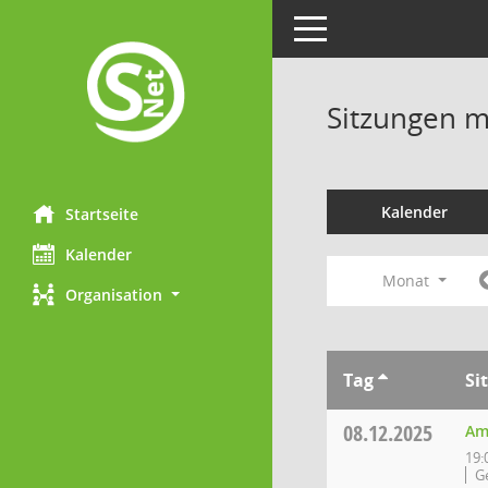
Toggle navigation
Sitzungen mi
Kalender
Startseite
Kalender
Monat
Organisation
Tag
Si
08.12.2025
Am
19:
G