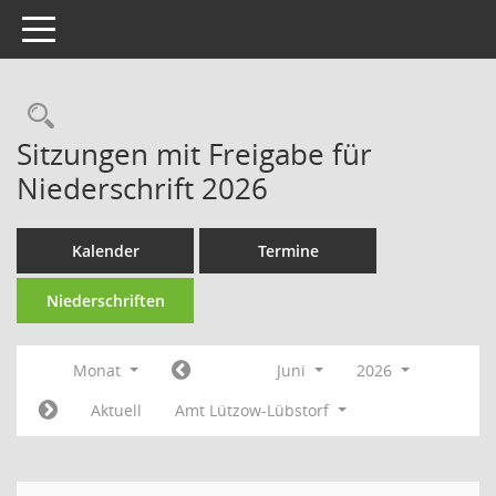
Toggle navigation
Rechercheauswahl
Sitzungen mit Freigabe für
Niederschrift 2026
Kalender
Termine
Niederschriften
Monat
Juni
2026
Aktuell
Amt Lützow-Lübstorf