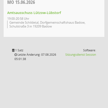
MO
15.06.2026
Amtsausschuss Lützow-Lübstorf
19:00-20:58 Uhr
Gemeinde Schildetal, Dorfgemeinschaftshaus Badow,
Schulstraße 3 in 19209 Badow
1 Satz
Software:
(Wird in
Letzte Änderung: 07.08.2026
Sitzungsdienst
Session
05:01:38