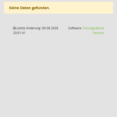
Keine Daten gefunden.
Letzte Änderung: 06.08.2026
Software:
Sitzungsdienst
(Wird in
20:01:41
Session