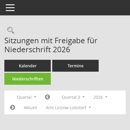
Toggle navigation
Rechercheauswahl
Sitzungen mit Freigabe für
Niederschrift 2026
Kalender
Termine
Niederschriften
Quartal
Quartal 3
2026
Aktuell
Amt Lützow-Lübstorf