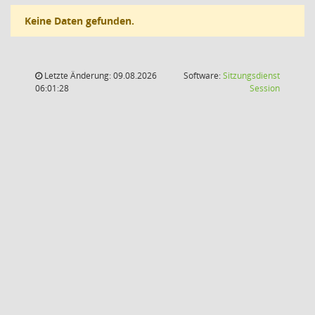
Keine Daten gefunden.
Letzte Änderung: 09.08.2026
Software:
Sitzungsdienst
(Wird in
06:01:28
Session