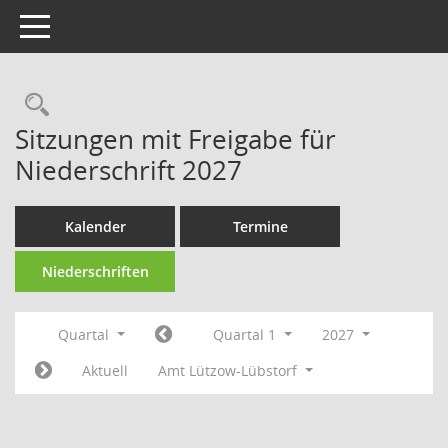
Toggle navigation
Rechercheauswahl
Sitzungen mit Freigabe für
Niederschrift 2027
Kalender
Termine
Niederschriften
Quartal
Quartal 1
2027
Aktuell
Amt Lützow-Lübstorf