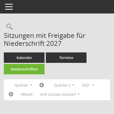
Toggle navigation
Rechercheauswahl
Sitzungen mit Freigabe für
Niederschrift 2027
Kalender
Termine
Niederschriften
Quartal
Quartal 3
2027
Aktuell
Amt Lützow-Lübstorf