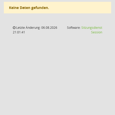
Keine Daten gefunden.
Letzte Änderung: 06.08.2026
Software:
Sitzungsdienst
(Wird in
21:01:41
Session