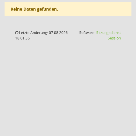
Keine Daten gefunden.
Letzte Änderung: 07.08.2026
Software:
Sitzungsdienst
(Wird in
18:01:36
Session