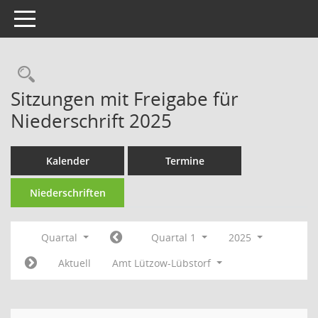
Toggle navigation
Rechercheauswahl
Sitzungen mit Freigabe für
Niederschrift 2025
Kalender
Termine
Niederschriften
Quartal
Quartal 1
2025
Aktuell
Amt Lützow-Lübstorf