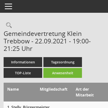
Toggle navigation
Rechercheauswahl
Gemeindevertretung Klein
Trebbow - 22.09.2021 - 19:00-
21:25 Uhr
Informationen
Tagesordnung
TOP-Liste
Anwesenheit
Name
Mitgliedschaft
Art der
Mitarbeit
1. Stellv. Bürgermeister