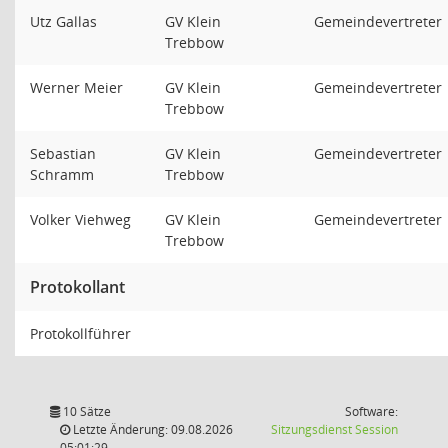
Utz Gallas
GV Klein
Gemeindevertreter
Trebbow
Werner Meier
GV Klein
Gemeindevertreter
Trebbow
Sebastian
GV Klein
Gemeindevertreter
Schramm
Trebbow
Volker Viehweg
GV Klein
Gemeindevertreter
Trebbow
Protokollant
Protokollführer
10 Sätze
Software:
(Wird in
Letzte Änderung: 09.08.2026
Sitzungsdienst
Session
05:01:29