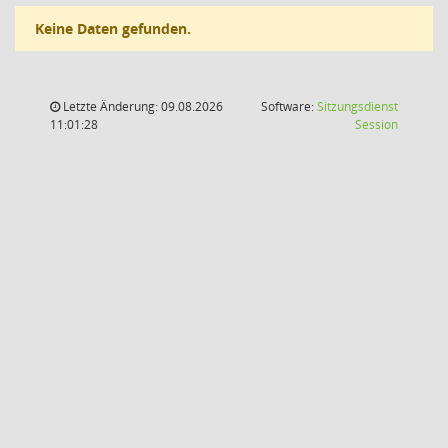
Keine Daten gefunden.
Letzte Änderung: 09.08.2026
Software:
Sitzungsdienst
(Wird in
11:01:28
Session