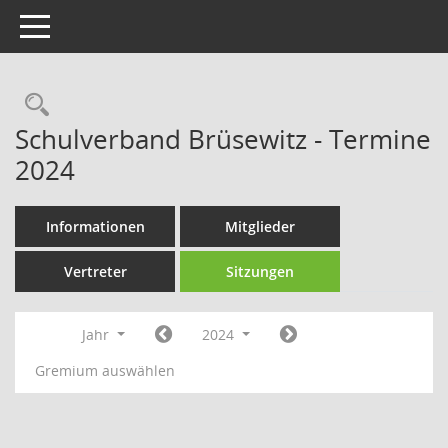
Toggle navigation
Rechercheauswahl
Schulverband Brüsewitz - Termine
2024
Informationen
Mitglieder
Vertreter
Sitzungen
Jahr
2024
Gremium auswählen