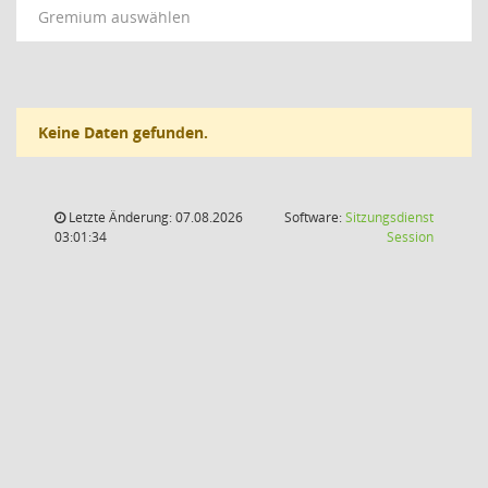
Gremium auswählen
Keine Daten gefunden.
Letzte Änderung: 07.08.2026
Software:
Sitzungsdienst
(Wird in
03:01:34
Session