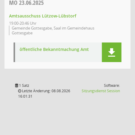
MO
23.06.2025
Amtsausschuss Lützow-Lübstorf
19:00-20:46 Uhr
Gemeinde Gottesgabe, Saal im Gemeindehaus
Gottesgabe
öffentliche Bekanntmachung Amt
1 Satz
Software:
(Wird in
Letzte Änderung: 08.08.2026
Sitzungsdienst
Session
16:01:31