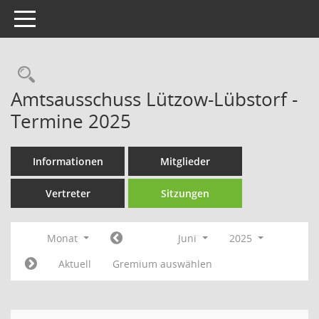
Toggle navigation
Rechercheauswahl
Amtsausschuss Lützow-Lübstorf -
Termine 2025
Informationen
Mitglieder
Vertreter
Sitzungen
Monat
Juni
2025
Aktuell
Gremium auswählen