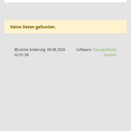
Keine Daten gefunden.
Letzte Änderung: 06.08.2026
Software:
Sitzungsdienst
(Wird in
02:01:36
Session