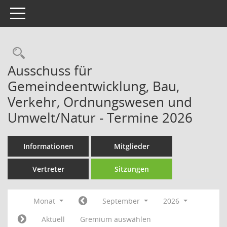
Toggle navigation
Rechercheauswahl
Ausschuss für
Gemeindeentwicklung, Bau,
Verkehr, Ordnungswesen und
Umwelt/Natur - Termine 2026
Informationen
Mitglieder
Vertreter
Sitzungen
Monat
September
2026
Aktuell
Gremium auswählen