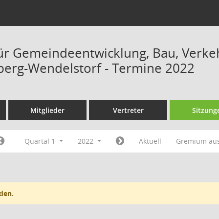
ür Gemeindeentwicklung, Bau, Verk
erg-Wendelstorf - Termine 2022
Mitglieder
Vertreter
Sitzung
Quartal 1
2022
Aktuell
Gremium au
den.