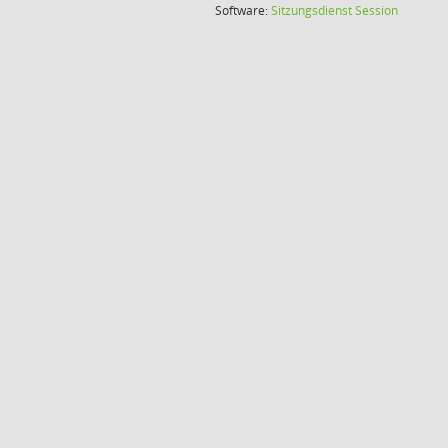
(Wird in
Software:
Sitzungsdienst
Session