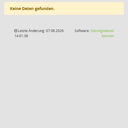
Keine Daten gefunden.
Letzte Änderung: 07.08.2026
Software:
Sitzungsdienst
(Wird in
14:01:38
Session