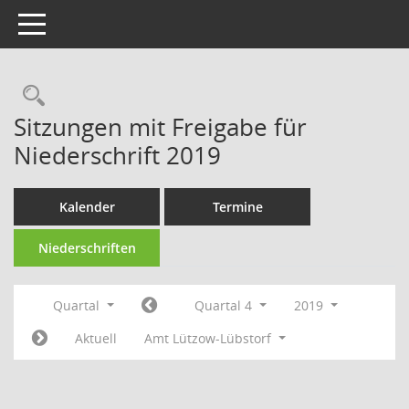
Toggle navigation
Rechercheauswahl
Sitzungen mit Freigabe für
Niederschrift 2019
Kalender
Termine
Niederschriften
Quartal
Quartal 4
2019
Aktuell
Amt Lützow-Lübstorf