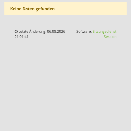
Keine Daten gefunden.
Letzte Änderung: 06.08.2026
Software:
Sitzungsdienst
(Wird in
21:01:41
Session