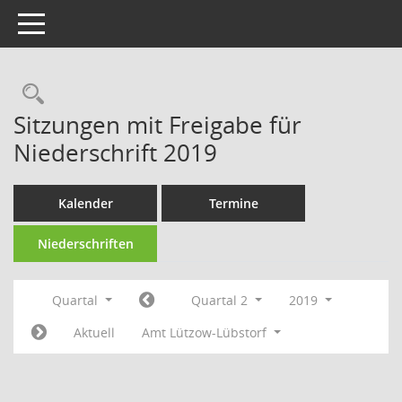
Toggle navigation
Rechercheauswahl
Sitzungen mit Freigabe für
Niederschrift 2019
Kalender
Termine
Niederschriften
Quartal
Quartal 2
2019
Aktuell
Amt Lützow-Lübstorf