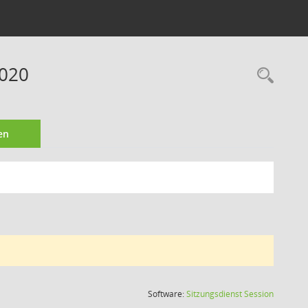
2020
Rec
en
(Wird in
Software:
Sitzungsdienst
Session