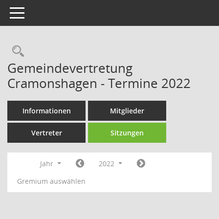
Toggle navigation
Rechercheauswahl
Gemeindevertretung
Cramonshagen - Termine 2022
Informationen
Mitglieder
Vertreter
Sitzungen
Jahr
2022
Gremium auswählen