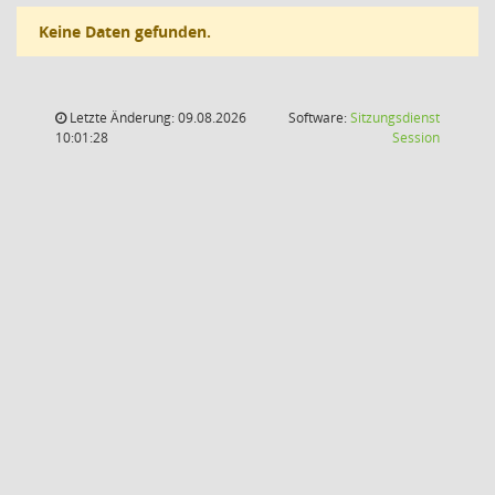
Keine Daten gefunden.
Letzte Änderung: 09.08.2026
Software:
Sitzungsdienst
(Wird in
10:01:28
Session