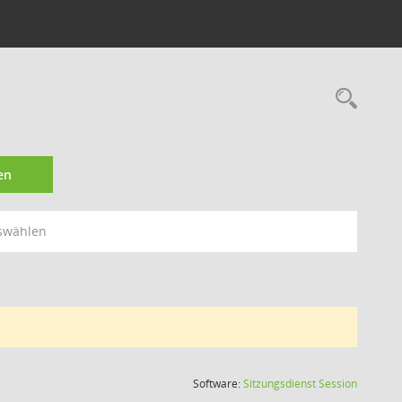
Rec
en
swählen
(Wird in
Software:
Sitzungsdienst
Session