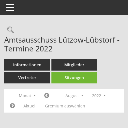
Toggle navigation
Rechercheauswahl
Amtsausschuss Lützow-Lübstorf -
Termine 2022
Informationen
Mitglieder
Vertreter
Sitzungen
Monat
August
2022
Aktuell
Gremium auswählen