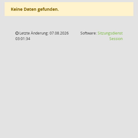
Keine Daten gefunden.
Letzte Änderung: 07.08.2026
Software:
Sitzungsdienst
(Wird in
03:01:34
Session