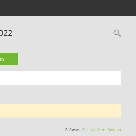
2022
Rec
en
(Wird in
Software:
Sitzungsdienst
Session