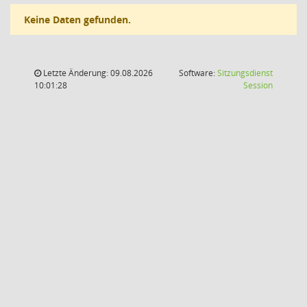
Keine Daten gefunden.
Letzte Änderung: 09.08.2026
Software:
Sitzungsdienst
(Wird in
10:01:28
Session