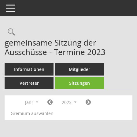
Toggle navigation
Rechercheauswahl
gemeinsame Sitzung der
Ausschüsse - Termine 2023
Informationen
Mitglieder
Vertreter
Sitzungen
Jahr
2023
Gremium auswählen