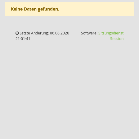
Keine Daten gefunden.
Letzte Änderung: 06.08.2026
Software:
Sitzungsdienst
(Wird in
21:01:41
Session